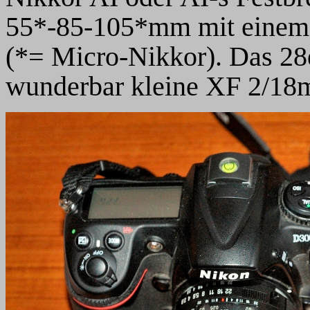
55*-85-105*mm mit einem 
(*= Micro-Nikkor). Das 28e
wunderbar kleine XF 2/18