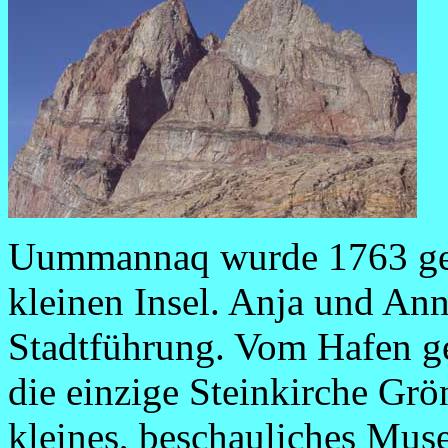
Uummannaq wurde 1763 gegr
kleinen Insel. Anja und An
Stadtführung. Vom Hafen geh
die einzige Steinkirche Grön
kleines, beschauliches Muse