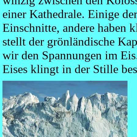
winzig zwischen den Kolos
einer Kathedrale. Einige de
Einschnitte, andere haben k
stellt der grönländische Ka
wir den Spannungen im Eis
Eises klingt in der Stille be