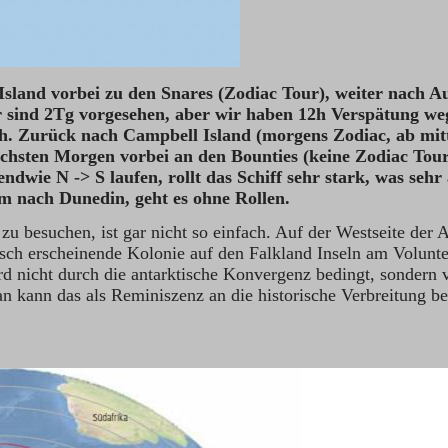
t Island vorbei zu den Snares (Zodiac Tour), weiter nach
er sind 2Tg vorgesehen, aber wir haben 12h Verspätung we
h. Zurück nach Campbell Island (morgens Zodiac, ab mitt
chsten Morgen vorbei an den Bounties (keine Zodiac Tou
endwie N -> S laufen, rollt das Schiff sehr stark, was seh
 nach Dunedin, geht es ohne Rollen.
besuchen, ist gar nicht so einfach. Auf der Westseite der Ant
isch erscheinende Kolonie auf den Falkland Inseln am Volunte
d nicht durch die antarktische Konvergenz bedingt, sondern 
kann das als Reminiszenz an die historische Verbreitung bet