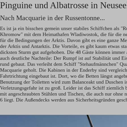
Pinguine und Albatrosse in Neusee
Nach Macquarie in der Russentonne...
Es ist ja ein bisschen gemein unser stabiles Schiffchen als "R
Khromow" mit dem Heimathafen Wladiwostok, die für die neuse
für die Bedingungen der Arktis. Davon gibt es eine ganze M
der Arktis und Antarktis. Die Vorteile, es gibt kaum etwas s
dicksten Sturm gut aufgehoben. Die 48 Gäste können immer 
auch deutliche Nachteile: Der Rumpf ist auf Stabilität und Ei
rund gebaut. Das verleiht dem Schiff "Stehaufmännchen" Quali
Macquarie geholt. Die Kabinen in der Enderby sind vergleich
Fahrtrichtung eingebaut ist. Dort, wo die Betten längst ange
Benutzung der Toiletten wird zum Balanceakt und Duschen ist
Verletzungsgefahr ist zu groß. Leider ist das Schiff ziemlic
mit angeschraubten Stühlen und Tischen, die auch nur ohne nu
6 liegt. Die Außendecks werden aus Sicherheitsgründen gesch