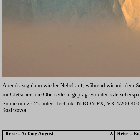
Abends zog dann wieder Nebel auf, während wir mit dem Sch
im Gletscher: die Oberseite in geprägt von den Gletschersp
Sonne um 23:25 unter. Technik: NIKON FX, VR 4/200-400 
Kostrzewa
.
Reise – Anfang August
2.
Reise – E