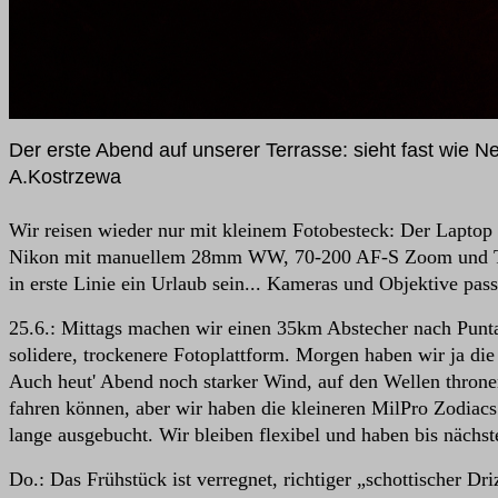
Der erste Abend auf unserer Terrasse: sieht fast wie
A.Kostrzewa
Wir reisen wieder nur mit kleinem Fotobesteck: Der Lapto
Nikon mit manuellem 28mm WW, 70-200 AF-S Zoom und Tel
in erste Linie ein Urlaub sein... Kameras und Objektive pa
25.6.: Mittags machen wir einen 35km Abstecher nach Punt
solidere, trockenere Fotoplattform. Morgen haben wir ja die
Auch heut' Abend noch starker Wind, auf den Wellen thron
fahren können, aber wir haben die kleineren MilPro Zodiac
lange ausgebucht. Wir bleiben flexibel und haben bis nächs
Do.: Das Frühstück ist verregnet, richtiger „schottischer 