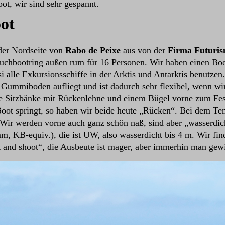
ot, wir sind sehr gespannt.
ot
 der Nordseite von
Rabo de Peixe
aus von der
Firma Futuri
lauchbootring außen rum für 16 Personen. Wir haben einen Bo
si alle Exkursionsschiffe in der Arktis und Antarktis benutze
Gummiboden aufliegt und ist dadurch sehr flexibel, wenn wi
e Sitzbänke mit Rückenlehne und einem Bügel vorne zum Festh
Boot springt, so haben wir beide heute „Rücken“. Bei dem Te
. Wir werden vorne auch ganz schön naß, sind aber „wasserdic
 KB-equiv.), die ist UW, also wasserdicht bis 4 m. Wir find
t and shoot“, die Ausbeute ist mager, aber immerhin man gew