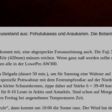
 Neuseeland aus: Pohutukawas und Araukarien. Die Botan
p kommt mit, eine abgespeckte Fotoausrüstung auch. Die Fu
e (420mm) müssen reichen. Wenn ganz naß werden sollte 
ssen alle in der LowePro AW300.
a Delgada (dauert 50 min.), um für Samstag eine Waltour auf
 spezielle Pottwaltour mit dem Festrumpfzodiac auf der Nords
en kleine Schaumkronen, tippe daher auf Stärke 6 = 39-49 k
s für 8-10 Leute in Arktis und Antarktis. Sind schon auf Mo
ten Freitag bei angenehmen Temperaturen Zeit.
Drizzle“, dann kommt um 10:00 die Sonne raus. Der Wind hat d